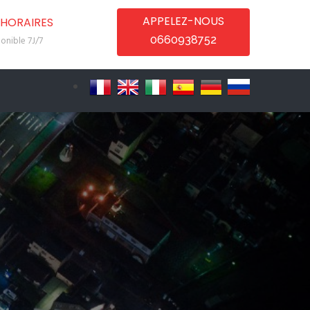
APPELEZ-NOUS
HORAIRES
0660938752
onible 7J/7