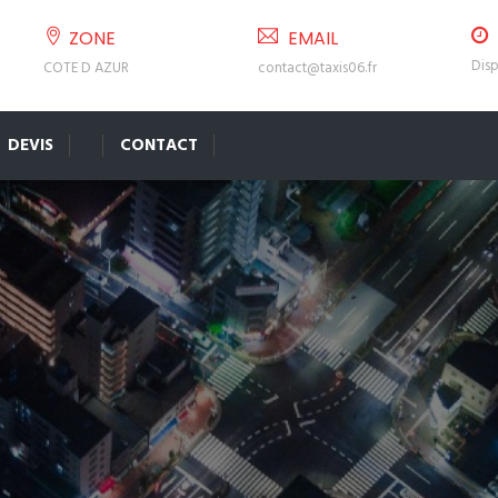
ZONE
EMAIL
Disp
COTE D AZUR
contact@taxis06.fr
DEVIS
CONTACT