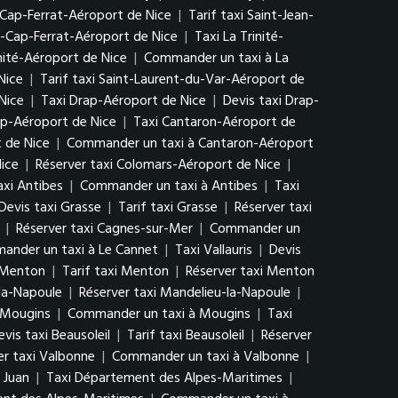
-Cap-Ferrat-Aéroport de Nice
|
Tarif taxi Saint-Jean-
-Cap-Ferrat-Aéroport de Nice
|
Taxi La Trinité-
inité-Aéroport de Nice
|
Commander un taxi à La
Nice
|
Tarif taxi Saint-Laurent-du-Var-Aéroport de
Nice
|
Taxi Drap-Aéroport de Nice
|
Devis taxi Drap-
p-Aéroport de Nice
|
Taxi Cantaron-Aéroport de
 de Nice
|
Commander un taxi à Cantaron-Aéroport
Nice
|
Réserver taxi Colomars-Aéroport de Nice
|
axi Antibes
|
Commander un taxi à Antibes
|
Taxi
Devis taxi Grasse
|
Tarif taxi Grasse
|
Réserver taxi
|
Réserver taxi Cagnes-sur-Mer
|
Commander un
ander un taxi à Le Cannet
|
Taxi Vallauris
|
Devis
 Menton
|
Tarif taxi Menton
|
Réserver taxi Menton
-la-Napoule
|
Réserver taxi Mandelieu-la-Napoule
|
i Mougins
|
Commander un taxi à Mougins
|
Taxi
evis taxi Beausoleil
|
Tarif taxi Beausoleil
|
Réserver
er taxi Valbonne
|
Commander un taxi à Valbonne
|
 Juan
|
Taxi Département des Alpes-Maritimes
|