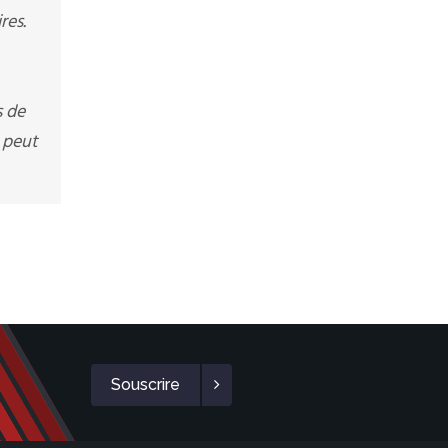
res.
s de
 peut
Souscrire