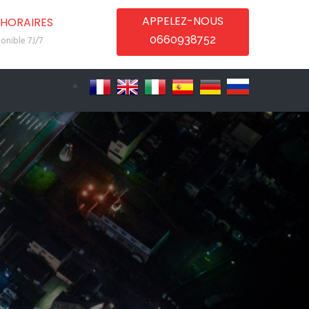
APPELEZ-NOUS
HORAIRES
0660938752
onible 7J/7