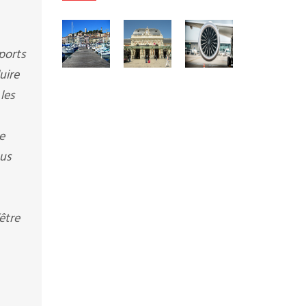
oports
uire
les
e
ous
être