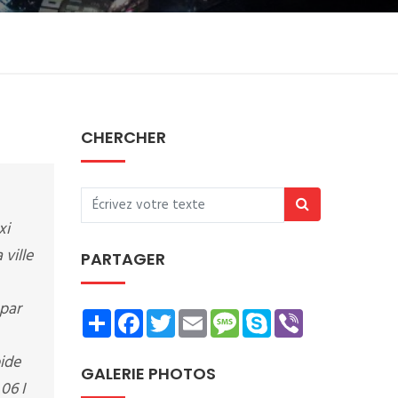
CHERCHER
xi
 ville
PARTAGER
 par
Share
Facebook
Twitter
Email
Message
Skype
Viber
ide
GALERIE PHOTOS
06 I