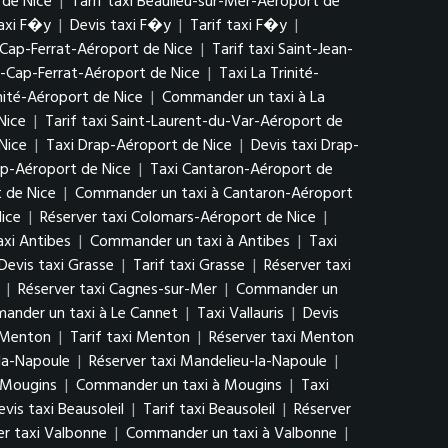
 de Nice
|
Tarif taxi Beaulieu-sur-Mer-Aéroport de
axi F�y
|
Devis taxi F�y
|
Tarif taxi F�y
|
-Cap-Ferrat-Aéroport de Nice
|
Tarif taxi Saint-Jean-
-Cap-Ferrat-Aéroport de Nice
|
Taxi La Trinité-
inité-Aéroport de Nice
|
Commander un taxi à La
Nice
|
Tarif taxi Saint-Laurent-du-Var-Aéroport de
Nice
|
Taxi Drap-Aéroport de Nice
|
Devis taxi Drap-
p-Aéroport de Nice
|
Taxi Cantaron-Aéroport de
 de Nice
|
Commander un taxi à Cantaron-Aéroport
Nice
|
Réserver taxi Colomars-Aéroport de Nice
|
axi Antibes
|
Commander un taxi à Antibes
|
Taxi
Devis taxi Grasse
|
Tarif taxi Grasse
|
Réserver taxi
|
Réserver taxi Cagnes-sur-Mer
|
Commander un
ander un taxi à Le Cannet
|
Taxi Vallauris
|
Devis
 Menton
|
Tarif taxi Menton
|
Réserver taxi Menton
-la-Napoule
|
Réserver taxi Mandelieu-la-Napoule
|
i Mougins
|
Commander un taxi à Mougins
|
Taxi
evis taxi Beausoleil
|
Tarif taxi Beausoleil
|
Réserver
er taxi Valbonne
|
Commander un taxi à Valbonne
|