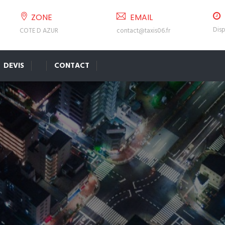
ZONE
EMAIL
Disp
COTE D AZUR
contact@taxis06.fr
DEVIS
CONTACT