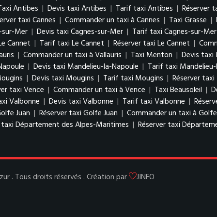
Taxi Antibes
|
Devis taxi Antibes
|
Tarif taxi Antibes
|
Réserver t
erver taxi Cannes
|
Commander un taxi à Cannes
|
Taxi Grasse
|
-sur-Mer
|
Devis taxi Cagnes-sur-Mer
|
Tarif taxi Cagnes-sur-Mer
 Le Cannet
|
Tarif taxi Le Cannet
|
Réserver taxi Le Cannet
|
Comm
auris
|
Commander un taxi à Vallauris
|
Taxi Menton
|
Devis taxi
Napoule
|
Devis taxi Mandelieu-la-Napoule
|
Tarif taxi Mandelieu
Mougins
|
Devis taxi Mougins
|
Tarif taxi Mougins
|
Réserver tax
er taxi Vence
|
Commander un taxi à Vence
|
Taxi Beausoleil
|
D
axi Valbonne
|
Devis taxi Valbonne
|
Tarif taxi Valbonne
|
Réserv
Golfe Juan
|
Réserver taxi Golfe Juan
|
Commander un taxi à Golfe
f taxi Département des Alpes-Maritimes
|
Réserver taxi Départem
r . Tous droits réservés . Création par
JINFO