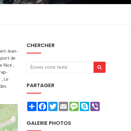
CHERCHER
aint-Jean-
roport de
e Nice ,
rap-
 , Le
PARTAGER
 des
Share
Facebook
Twitter
Email
Message
Skype
Viber
GALERIE PHOTOS