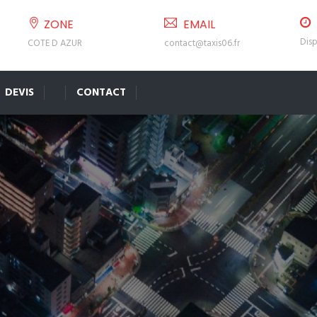
ZONE
EMAIL
Disp
COTE D AZUR
contact@taxis06.fr
DEVIS
CONTACT