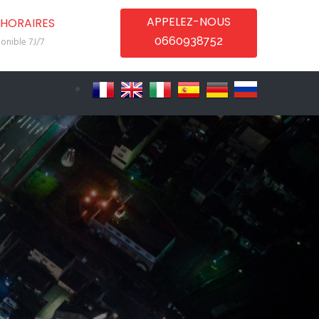
APPELEZ-NOUS
HORAIRES
0660938752
onible 7J/7