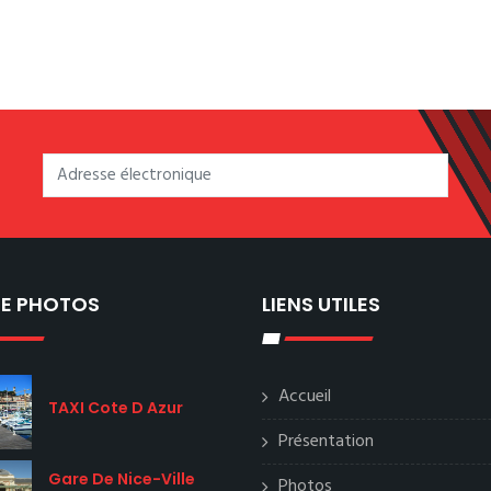
IE PHOTOS
LIENS UTILES
Accueil
TAXI Cote D Azur
Présentation
Gare De Nice-Ville
Photos