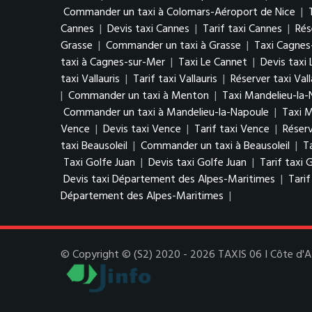
Commander un taxi à Colomars-Aéroport de Nice
|
Cannes
|
Devis taxi Cannes
|
Tarif taxi Cannes
|
Rés
Grasse
|
Commander un taxi à Grasse
|
Taxi Cagnes
taxi à Cagnes-sur-Mer
|
Taxi Le Cannet
|
Devis taxi
taxi Vallauris
|
Tarif taxi Vallauris
|
Réserver taxi Vall
|
Commander un taxi à Menton
|
Taxi Mandelieu-la-
Commander un taxi à Mandelieu-la-Napoule
|
Taxi 
Vence
|
Devis taxi Vence
|
Tarif taxi Vence
|
Réserv
taxi Beausoleil
|
Commander un taxi à Beausoleil
|
T
Taxi Golfe Juan
|
Devis taxi Golfe Juan
|
Tarif taxi 
Devis taxi Département des Alpes-Maritimes
|
Tari
Département des Alpes-Maritimes
|
© Copyright © (S2) 2020 - 2026 TAXIS 06 I Côte d'Azu