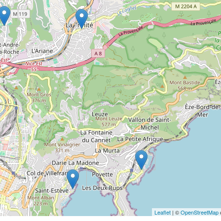
Leaflet
| ©
OpenStreetMap