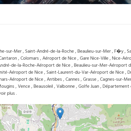
nche-sur-Mer , Saint-André-de-la-Roche , Beaulieu-sur-Mer , F�y , S
, Cantaron , Colomars , Aéroport de Nice , Gare Nice-Ville , Nice-Aé
-André-de-la-Roche-Aéroport de Nice , Beaulieu-sur-Mer-Aéroport d
inité-Aéroport de Nice , Saint-Laurent-du-Var-Aéroport de Nice , D
ars-Aéroport de Nice , Antibes , Cannes , Grasse , Cagnes-sur-Mer
Mougins , Vence , Beausoleil , Valbonne , Golfe Juan , Département
ir plus .