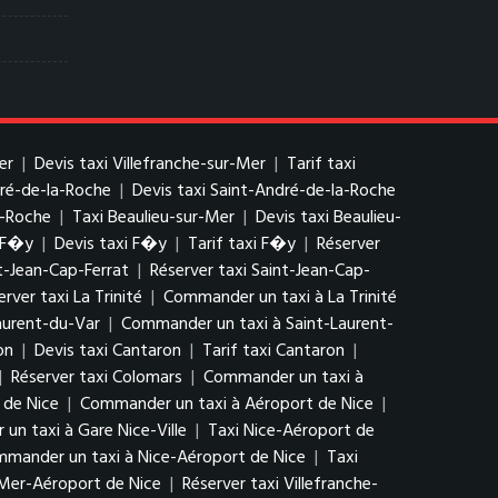
er
|
Devis taxi Villefranche-sur-Mer
|
Tarif taxi
dré-de-la-Roche
|
Devis taxi Saint-André-de-la-Roche
a-Roche
|
Taxi Beaulieu-sur-Mer
|
Devis taxi Beaulieu-
 F�y
|
Devis taxi F�y
|
Tarif taxi F�y
|
Réserver
nt-Jean-Cap-Ferrat
|
Réserver taxi Saint-Jean-Cap-
erver taxi La Trinité
|
Commander un taxi à La Trinité
Laurent-du-Var
|
Commander un taxi à Saint-Laurent-
on
|
Devis taxi Cantaron
|
Tarif taxi Cantaron
|
|
Réserver taxi Colomars
|
Commander un taxi à
 de Nice
|
Commander un taxi à Aéroport de Nice
|
n taxi à Gare Nice-Ville
|
Taxi Nice-Aéroport de
mander un taxi à Nice-Aéroport de Nice
|
Taxi
r-Mer-Aéroport de Nice
|
Réserver taxi Villefranche-