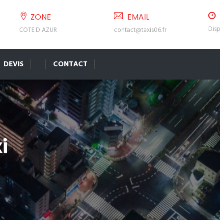
ZONE
EMAIL
Disp
COTE D AZUR
contact@taxis06.fr
DEVIS
CONTACT
i