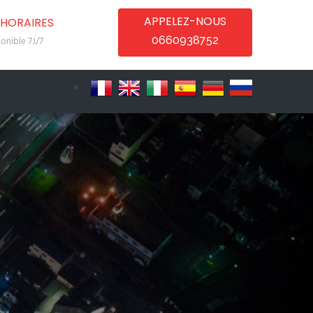
APPELEZ-NOUS
HORAIRES
0660938752
onible 7J/7