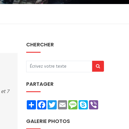
CHERCHER
PARTAGER
et 7
Share
Facebook
Twitter
Email
Message
Skype
Viber
GALERIE PHOTOS